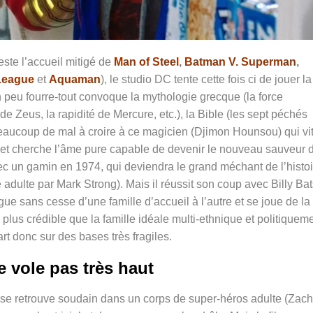
este l’accueil mitigé de
Man of Steel
,
Batman V. Superman
,
League
et
Aquaman
), le studio DC tente cette fois ci de jouer la
 peu fourre-tout convoque la mythologie grecque (la force
de Zeus, la rapidité de Mercure, etc.), la Bible (les sept péchés
beaucoup de mal à croire à ce magicien (Djimon Hounsou) qui vi
 et cherche l’âme pure capable de devenir le nouveau sauveur 
ec un gamin en 1974, qui deviendra le grand méchant de l’histoi
 adulte par Mark Strong). Mais il réussit son coup avec Billy Ba
gue sans cesse d’une famille d’accueil à l’autre et se joue de la
plus crédible que la famille idéale multi-ethnique et politiquem
 part donc sur des bases très fragiles.
e vole pas très haut
y se retrouve soudain dans un corps de super-héros adulte (
Zach