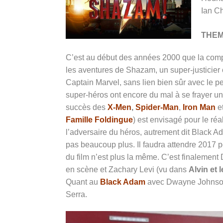
Ian C
THE
C’est au début des années 2000 que la compa
les aventures de Shazam, un super-justicier 
Captain Marvel, sans lien bien sûr avec le
super-héros ont encore du mal à se frayer un 
succès des
X-Men
,
Spider-Man
,
Iron Man
et
Famille Foldingue
) est envisagé pour le ré
l’adversaire du héros, autrement dit Black
pas beaucoup plus. Il faudra attendre 2017 
du film n’est plus la même. C’est finalement
en scène et Zachary Levi (vu dans
Alvin et
Quant au
Black Adam
avec Dwayne Johnson,
Serra.