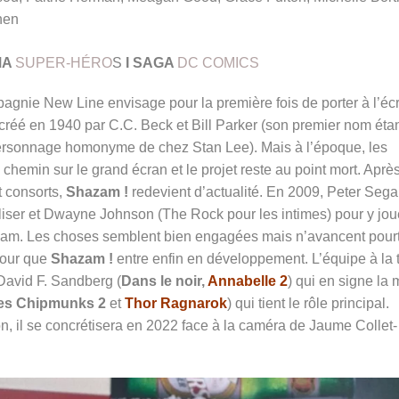
hen
MA
SUPER-HÉRO
S
I SAGA
DC COMICS
gnie New Line envisage pour la première fois de porter à l’éc
créé en 1940 par C.C. Beck et Bill Parker (son premier nom éta
 personnage homonyme de chez Stan Lee). Mais à l’époque, les
chemin sur le grand écran et le projet reste au point mort. Après
 consorts,
Shazam !
redevient d’actualité. En 2009, Peter Segal
aliser et Dwayne Johnson (The Rock pour les intimes) pour y jou
 Adam. Les choses semblent bien engagées mais n’avancent pour
pour que
Shazam !
entre enfin en développement. L’équipe à la 
David F. Sandberg
(
Dans le noir,
Annabelle 2
) qui en signe la 
 les Chipmunks 2
et
Thor Ragnarok
) qui tient le rôle principal.
 il se concrétisera en 2022 face à la caméra de Jaume Collet-