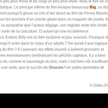
 peu plus trivial et du coup un peu plus drôle. Mais le film ne v
cdotique. Le principe même du film évoque beaucoup
Big
, ce do
t puisqu’il glisse un clin d’œil direct au film de Penny Marsha
sur les touches d’un clavier géant dans un magasin de jouets. 
a sympathie que l’acteur dégage, son registre reste très limité. 
e sortir de la caricature. D’autant qu’une incohérence
. Enfant, Billy est un être taciturne et peu souriant. Pourquoi 
rsqu’il entre dans le corps d’un adulte ? Ne serait-il pas logique
du film ? A l’avenant, les effets visuels s’avèrent grossiers et
ures monstrueuses symbolisant les péchés capitaux. Il y a bien
 lot, comme le sauvetage du bus, mais c’est bien sûr insuffisan
et une suite, que le succès de
Shazam !
en salles permettra de
© Gilles 