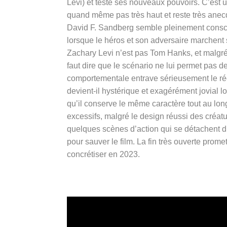
Levi)
et teste ses nouveaux pouvoirs. C’est un
quand même pas très haut et reste très ane
David F. Sandberg semble pleinement conscien
lorsque le héros et son adversaire marchent 
Zachary Levi n’est pas Tom Hanks, et malgré l
faut dire que le scénario ne lui permet pas d
comportementale entrave sérieusement le récit
devient-il hystérique et exagérément jovial lo
qu’il conserve le même caractère tout au long 
excessifs, malgré le design réussi des créat
quelques scènes d’action qui se détachent du
pour sauver le film. La fin très ouverte prom
concrétiser en 2023.