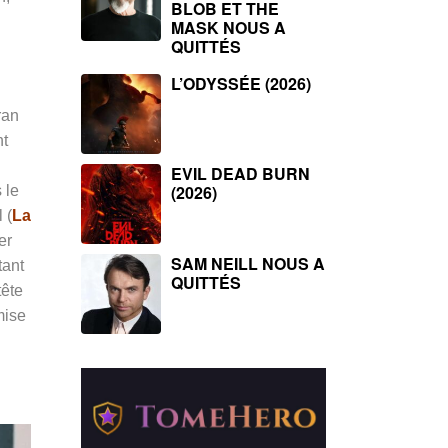
BLOB ET THE
MASK NOUS A
QUITTÉS
L’ODYSSÉE (2026)
ran
nt
EVIL DEAD BURN
(2026)
 le
 (
La
er
SAM NEILL NOUS A
tant
QUITTÉS
tête
mise