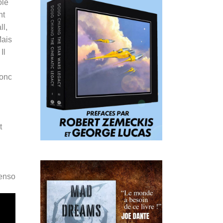
ole
nt
ll,
Mais
Il
donc
t
Penso