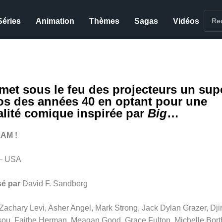
Séries
Animation
Thèmes
Sagas
Vidéos
met sous le feu des projecteurs un sup
os des années 40 en optant pour une
alité comique inspirée par
Big
…
AM !
– USA
sé par
David F. Sandberg
Zachary Levi, Asher Angel, Mark Strong, Jack Dylan Grazer, Dj
ou, Faithe Herman, Meagan Good, Grace Fulton, Michelle Bort