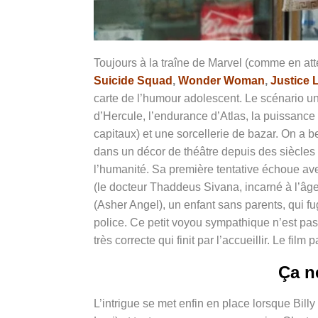
Toujours à la traîne de Marvel (comme en att
Suicide Squad
,
Wonder Woman
,
Justice 
carte de l’humour adolescent. Le scénario un
d’Hercule, l’endurance d’Atlas, la puissance 
capitaux) et une sorcellerie de bazar. On a 
dans un décor de théâtre depuis des siècles
l’humanité. Sa première tentative échoue av
(le docteur Thaddeus Sivana, incarné à l’âge
(
Asher Angel), un
enfant sans parents, qui fu
police. Ce petit voyou sympathique n’est pas 
très correcte qui finit par l’accueillir. Le film
Ça n
L’intrigue se met enfin en place lorsque Bill