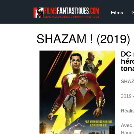
Films
SHAZAM ! (2019)
DC 
hér
ton
SHAZ
2019 
Réali
Avec
Houns