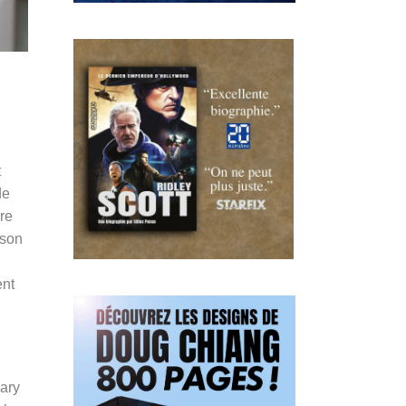
t
de
re
tson
ent
ary