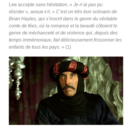
Lee accepte sans hésitation.
« Je n’ai pas pu
résister »
, avoue-t-il.
« C’est un très bon scénario de
Brian Hayles, qui s’inscrit dans le genre du véritable
conte de fées, où la romance et la beauté côtoient le
genre de méchanceté et de violence qui, depuis des
temps immémoriaux, fait délicieusement frissonner les
enfants de tous les pays. »
(1)