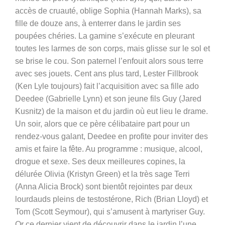
accès de cruauté, oblige Sophia (Hannah Marks), sa
fille de douze ans, à enterrer dans le jardin ses
poupées chéries. La gamine s’exécute en pleurant
toutes les larmes de son corps, mais glisse sur le sol et
se brise le cou. Son paternel l’enfouit alors sous terre
avec ses jouets. Cent ans plus tard, Lester Fillbrook
(Ken Lyle toujours) fait l’acquisition avec sa fille ado
Deedee (Gabrielle Lynn) et son jeune fils Guy (Jared
Kusnitz) de la maison et du jardin où eut lieu le drame.
Un soir, alors que ce père célibataire part pour un
rendez-vous galant, Deedee en profite pour inviter des
amis et faire la fête. Au programme : musique, alcool,
drogue et sexe. Ses deux meilleures copines, la
délurée Olivia (Kristyn Green) et la très sage Terri
(Anna Alicia Brock) sont bientôt rejointes par deux
lourdauds pleins de testostérone, Rich (Brian Lloyd) et
Tom (Scott Seymour), qui s’amusent à martyriser Guy.
Or ce dernier vient de découvrir dans le jardin l’une