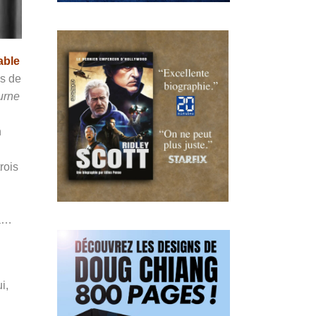
able
es de
ourne
n
rois
ta…
i,