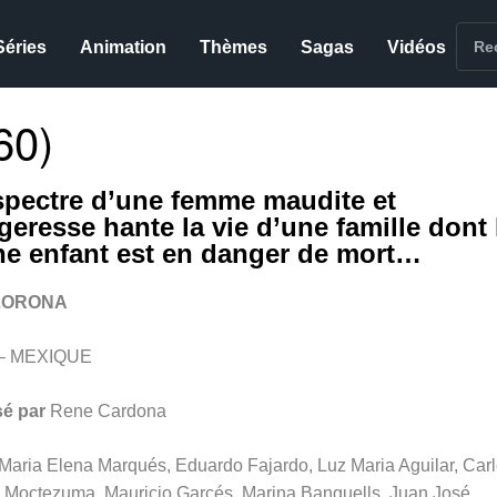
Séries
Animation
Thèmes
Sagas
Vidéos
60)
spectre d’une femme maudite et
geresse hante la vie d’une famille dont 
ne enfant est en danger de mort…
LORONA
 – MEXIQUE
sé par
Rene Cardona
Maria Elena Marqués,
Eduardo Fajardo, Luz Maria Aguilar, Car
 Moctezuma,
Mauricio Garcés, Marina Banquells, Juan José