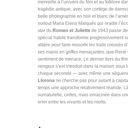
merveille à l’univers du film et au folklore da
tragédie antique, avec son cortège de damna
belle photographie en noir et blanc de l’amér
surtout Maria Elena Marqués qui irradie l’écran
star du
Romeo et Juliette
de 1943 passe de l
spécial habile transforme progressivement s
altière pour faire ressortir les traits creusé
ses mains en griffes menaçantes, que René 
sentiment de menace. Le dernier tiers du fil
vengeur s’est introduit dans la maison sous 
chaque seconde — avec même une séquence 
Llorona
ne cherche pas pour autant à capita
temps une approche relativement réaliste. Là
surnaturelle, certes, mais enracinée dans u
errer entre les vivants et les morts.