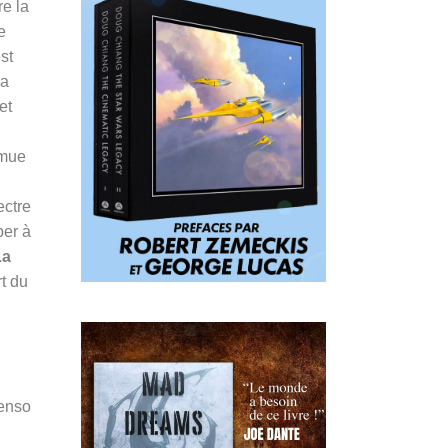
re la
e
st
la
et
 mue
ectre
per à
La
t du
Penso