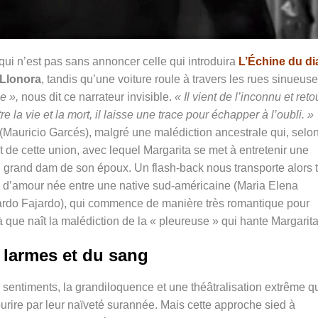
qui n’est pas sans annoncer celle qui introduira
L’Échine du di
 Llonora
, tandis qu’une voiture roule à travers les rues sinueus
e »,
nous dit ce narrateur invisible.
« Il vient de l’inconnu et ret
 la vie et la mort, il laisse une trace pour échapper à l’oubli. »
(Mauricio Garcés), malgré une malédiction ancestrale qui, selo
tôt de cette union, avec lequel Margarita se met à entretenir une
u grand dam de son époux. Un flash-back nous transporte alors t
re d’amour née entre une native sud-américaine (
Maria Elena
rdo Fajardo), qui commence de manière très romantique pour
là que naît la malédiction de la « pleureuse » qui hante Margari
 larmes et du sang
entiments, la grandiloquence et une théâtralisation extrême qu
ourire par leur naïveté surannée. Mais cette approche sied à