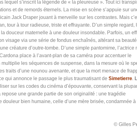
ns lequel s’inscrit la légende de « la pleureuse ». Tout ici transpi
tions et de remords éternels. La mise en scène s’appuie sur un
icain Jack Draper jouant à merveille sur les contrastes. Mais c’e
, tour à tour radieuse, triste et effrayante. D’un simple regard, 
a douceur maternelle à une douleur insondable. Parfois, un eff
on visage via une série de fondus enchaînés, altérant sa beauté
s d’une créature d’outre-tombe. D’une simple pantomime, l’actrice
Cardona place à l’avant-plan de sa caméra pour accentuer le
m multiplie les séquences de suspense, dans la mesure où le sp
les traits d’une nounou avenante, et que la mort menace de frap
qui annonce le passage le plus traumatisant de
Simetierre
.
liser sur les codes du cinéma d’épouvante, conservant la plupar
 repose une grande partie de son originalité : une tragédie
ne douleur bien humaine, celle d’une mère brisée, condamnée à
© Gilles 