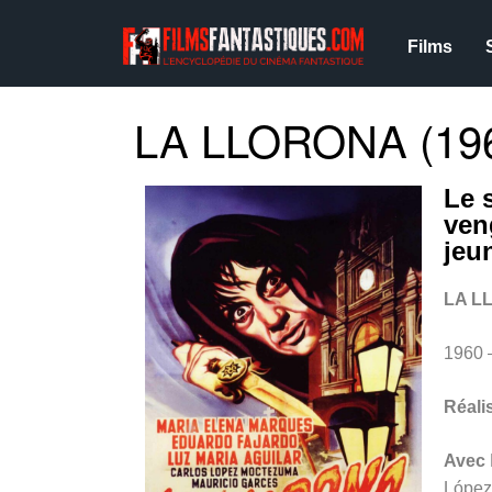
Films
LA LLORONA (19
Le 
ven
jeu
LA L
1960
Réali
Avec
López