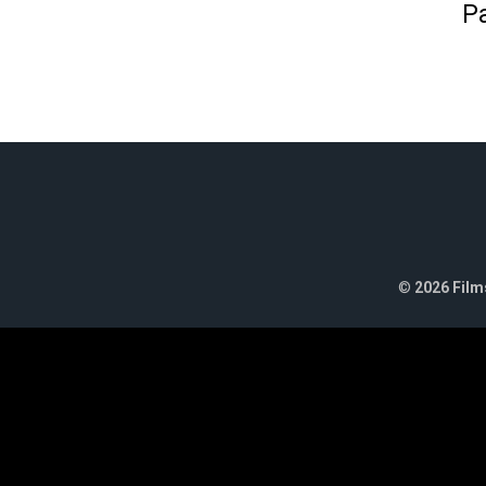
Pa
©
2026 Films