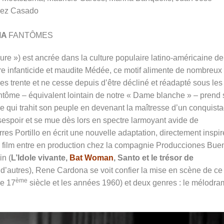
nez Casado
MA
FANTÔMES
ure ») est ancrée dans la culture populaire latino-américaine d
re infanticide et maudite Médée, ce motif alimente de nombreux
es trente et ne cesse depuis d’être décliné et réadapté sous les
fantôme – équivalent lointain de notre « Dame blanche » – prend
 qui trahit son peuple en devenant la maîtresse d’un conquista
sespoir et se mue dès lors en spectre larmoyant avide de
es Portillo en écrit une nouvelle adaptation, directement inspi
le film entre en production chez la compagnie Producciones Bue
ain
(
L’Idole vivante,
Bat Woman
, Santo et le trésor de
d’autres), Rene Cardona se voit confier la mise en scène de ce
ème
le 17
siècle et les années 1960) et deux genres : le mélodr