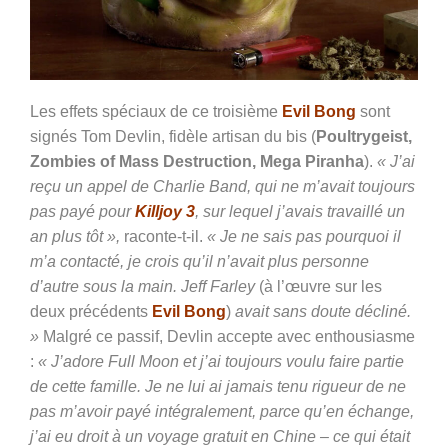
Les effets spéciaux de ce troisième
Evil Bong
sont
signés Tom Devlin, fidèle artisan du bis (
Poultrygeist,
Zombies of Mass Destruction, Mega Piranha
).
« J’ai
reçu un appel de Charlie Band, qui ne m’avait toujours
pas payé pour
Killjoy 3
, sur lequel j’avais travaillé un
an plus tôt »,
raconte-t-il.
« Je ne sais pas pourquoi il
m’a contacté, je crois qu’il n’avait plus personne
d’autre sous la main. Jeff Farley
(à l’œuvre sur les
deux précédents
Evil Bong
)
avait sans doute décliné.
»
Malgré ce passif, Devlin accepte avec enthousiasme
:
« J’adore Full Moon et j’ai toujours voulu faire partie
de cette famille. Je ne lui ai jamais tenu rigueur de ne
pas m’avoir payé intégralement, parce qu’en échange,
j’ai eu droit à un voyage gratuit en Chine – ce qui était