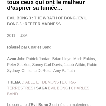
tous ceux qui ont le malheur
d’aspirer sa fumée…
EVIL BONG 3 : THE WRATH OF BONG / EVIL
BONG 3 : REEFER MADNESS
2011 – USA
Réalisé par
Charles Band
Avec
John Patrick Jordan, Brian Lloyd, Mitch Eakins,
Peter Stickles, Sonny Carl Davis, Jacob Witkin, Robin
Sydney, Christina DeRosa, Amy Paffrath
THEMA
DIABLE ET DÉMONS
I
EXTRA-
TERRESTRES
I
SAGA
EVIL BONG
I
CHARLES
BAND
Le scénario d’
Evil Bong 3
est né d’un malentendu.