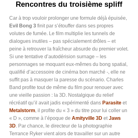
Rencontres du troisième spliff
Car à trop vouloir prolonger une formule déjà épuisée,
Evil Bong 3
finit par s’étouffer dans ses propres
volutes de fumée. Le film multiplie les tunnels de
dialogues inutiles – pas spécialement drôles – et
peine à retrouver la fraîcheur absurde du premier volet.
Si une tentative d’autodérision surnage – les
personnages se moquant eux-mêmes du bong spatial,
qualifié d’accessoire de cinéma bon marché -, elle ne
suffit pas à masquer la paresse du scénario. Charles
Band profite tout de même du film pour renouer avec
une vieille passion : la 3D. Nostalgique du relief
récréatif qu’il avait jadis expérimenté dans
Parasite
et
Metalstorm
, il profite
du « 3 » du titre pour lui coller un
« D », comme à l’époque de
Amityville 3D
et
Jaws
3D
. Par chance, le directeur de la photographie
Terrance Ryker vient alors de travailler sur un autre