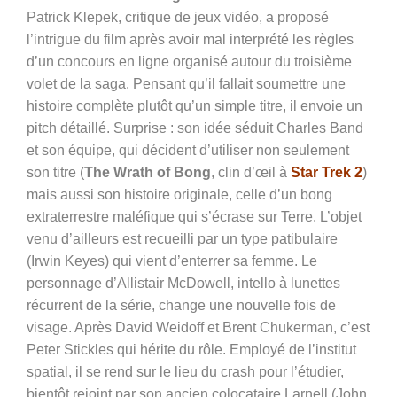
Patrick Klepek, critique de jeux vidéo, a proposé
l’intrigue du film après avoir mal interprété les règles
d’un concours en ligne organisé autour du troisième
volet de la saga. Pensant qu’il fallait soumettre une
histoire complète plutôt qu’un simple titre, il envoie un
pitch détaillé. Surprise : son idée séduit Charles Band
et son équipe, qui décident d’utiliser non seulement
son titre (
The Wrath of Bong
, clin d’œil à
Star Trek 2
)
mais aussi son histoire originale, celle d’u
n bong
extraterrestre maléfique qui s’écrase sur Terre. L’objet
venu d’ailleurs est recueilli par un type patibulaire
(Irwin Keyes) qui vient d’enterrer sa femme. Le
personnage d’Allistair McDowell, intello à lunettes
récurrent de la série, change une nouvelle fois de
visage. Après David Weidoff et Brent Chukerman, c’est
Peter Stickles qui hérite du rôle. Employé de l’institut
spatial, il se rend sur le lieu du crash pour l’étudier,
bientôt rejoint par son ancien colocataire Larnell (
John