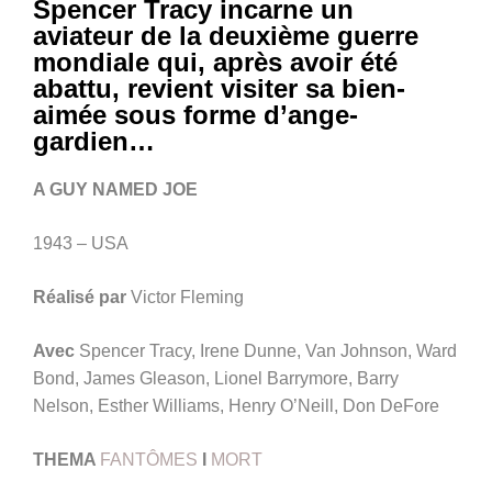
Spencer Tracy incarne un
aviateur de la deuxième guerre
mondiale qui, après avoir été
abattu, revient visiter sa bien-
aimée sous forme d’ange-
gardien…
A GUY NAMED JOE
1943 – USA
Réalisé par
Victor Fleming
Avec
Spencer Tracy, Irene Dunne, Van Johnson, Ward
Bond, James Gleason, Lionel Barrymore, Barry
Nelson, Esther Williams, Henry O’Neill, Don DeFore
THEMA
FANTÔMES
I
MORT