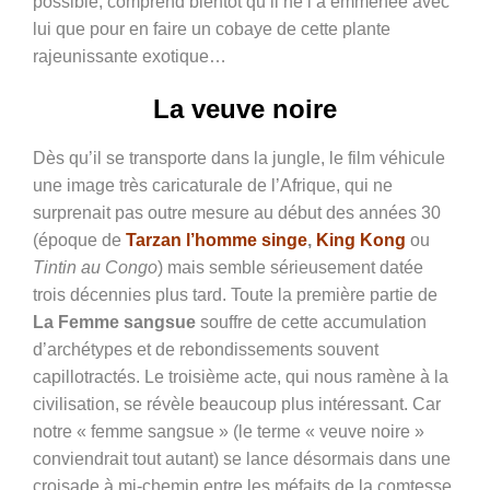
possible, comprend bientôt qu’il ne l’a emmenée avec
lui que pour en faire un cobaye de cette plante
rajeunissante exotique…
La veuve noire
Dès qu’il se transporte dans la jungle, le film véhicule
une image très caricaturale de l’Afrique, qui ne
surprenait pas outre mesure au début des années 30
(époque de
Tarzan l’homme singe
,
King Kong
ou
Tintin au Congo
) mais semble sérieusement datée
trois décennies plus tard. Toute la première partie de
La Femme sangsue
souffre de cette accumulation
d’archétypes et de rebondissements souvent
capillotractés. Le troisième acte, qui nous ramène à la
civilisation, se révèle beaucoup plus intéressant. Car
notre « femme sangsue » (le terme « veuve noire »
conviendrait tout autant) se lance désormais dans une
croisade à mi-chemin entre les méfaits de la comtesse