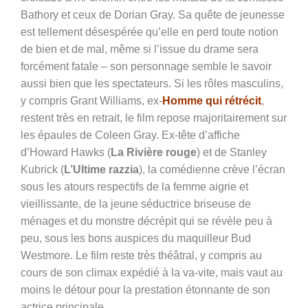
Bathory et ceux de Dorian Gray. Sa quête de jeunesse
est tellement désespérée qu’elle en perd toute notion
de bien et de mal, même si l’issue du drame sera
forcément fatale – son personnage semble le savoir
aussi bien que les spectateurs. Si les rôles masculins,
y compris Grant Williams, ex-
Homme qui rétrécit
,
restent très en retrait, le film repose majoritairement sur
les épaules de
Coleen Gray. Ex-tête d’affiche
d’Howard Hawks (
La Rivière rouge
) et de Stanley
Kubrick (
L’Ultime razzia
), la comédienne crève l’écran
sous les atours respectifs de la femme aigrie et
vieillissante, de la jeune séductrice briseuse de
ménages et du monstre décrépit qui se révèle peu à
peu, sous les bons auspices du maquilleur Bud
Westmore. Le film reste très théâtral, y compris au
cours de son climax expédié à la va-vite, mais vaut au
moins le détour pour la prestation étonnante de son
actrice principale.