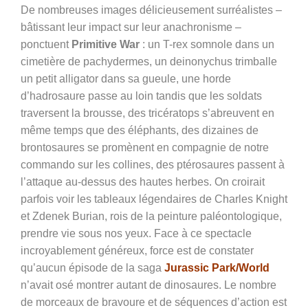
De nombreuses images délicieusement surréalistes –
bâtissant leur impact sur leur anachronisme –
ponctuent
Primitive War
: un T-rex somnole dans un
cimetière de pachydermes, un deinonychus trimballe
un petit alligator dans sa gueule, une horde
d’hadrosaure passe au loin tandis que les soldats
traversent la brousse, des tricératops s’abreuvent en
même temps que des éléphants, des dizaines de
brontosaures se promènent en compagnie de notre
commando sur les collines, des ptérosaures passent à
l’attaque au-dessus des hautes herbes. On croirait
parfois voir les tableaux légendaires de Charles Knight
et Zdenek Burian, rois de la peinture paléontologique,
prendre vie sous nos yeux. Face à ce spectacle
incroyablement généreux, force est de constater
qu’aucun épisode de la saga
Jurassic Park/World
n’avait osé montrer autant de dinosaures. Le nombre
de morceaux de bravoure et de séquences d’action est