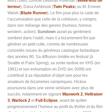
leurs côtés, comme Deborah Foreman (
Week-end de
terreur
), Dana Ashbrook (
Twin Peaks
) ou M. Emmet
Walsh (
Blade Runner
). Le film joue plus la carte de
l’accumulation que celle de la cohésion, y compris
dans son mélange des genres (humour, horreur,
western, action).
Sundown
aurait pu gentiment
sombrer dans l’oubli, mais il a bizarrement fini par
générer un petit culte, comme de nombreuses
curiosités issues du généreux catalogue fantastique
des années 80. Sa diffusion limitée en festival (à
Seattle et Palm Spring), sa sortie tardive en VHS (en
1991) et son exhumation en DVD (en 2008) ont
contribué à sa réputation d’objet rare pour les
amateurs de bizarreries vampiriques. Hickox
poursuivra dans une veine similaire avec plus de
succès, notamment en signant
Waxwork 2
,
Hellraiser
3
,
Warlock 2
et
Full Eclipse
, avant de quitter
progressivement l’horreur au profit du thriller et du film