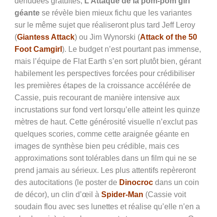
dénudées gratuites,
L’Attaque de la pom-pom girl
géante
se révèle bien mieux fichu que les variantes
sur le même sujet que réaliseront plus tard Jeff Leroy
(
Giantess Attack
) ou Jim Wynorski (
Attack of the 50
Foot Camgirl
). Le budget n’est pourtant pas immense,
mais l’équipe de Flat Earth s’en sort plutôt bien, gérant
habilement les perspectives forcées pour crédibiliser
les premières étapes de la croissance accélérée de
Cassie, puis recourant de manière intensive aux
incrustations sur fond vert lorsqu’elle atteint les quinze
mètres de haut. Cette générosité visuelle n’exclut pas
quelques scories, comme cette araignée géante en
images de synthèse bien peu crédible, mais ces
approximations sont tolérables dans un film qui ne se
prend jamais au sérieux. Les plus attentifs repèreront
des autocitations (le poster de
Dinocroc
dans un coin
de décor), un clin d’œil à
Spider-Man
(Cassie voit
soudain flou avec ses lunettes et réalise qu’elle n’en a