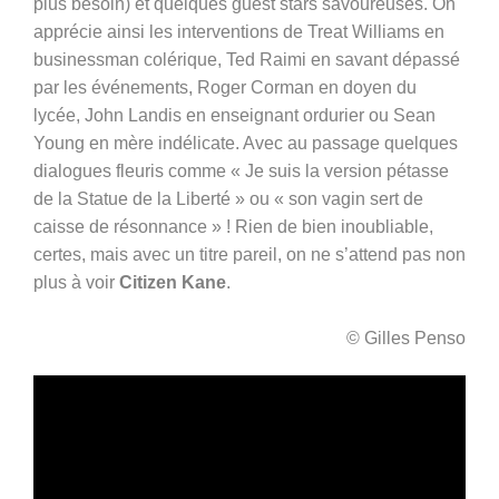
plus besoin) et quelques guest stars savoureuses. On
apprécie ainsi les interventions de Treat Williams en
businessman colérique, Ted Raimi en savant dépassé
par les événements, Roger Corman en doyen du
lycée, John Landis en enseignant ordurier ou Sean
Young en mère indélicate. Avec au passage quelques
dialogues fleuris comme « Je suis la version pétasse
de la Statue de la Liberté » ou « son vagin sert de
caisse de résonnance » ! Rien de bien inoubliable,
certes, mais avec un titre pareil, on ne s’attend pas non
plus à voir
Citizen Kane
.
© Gilles Penso