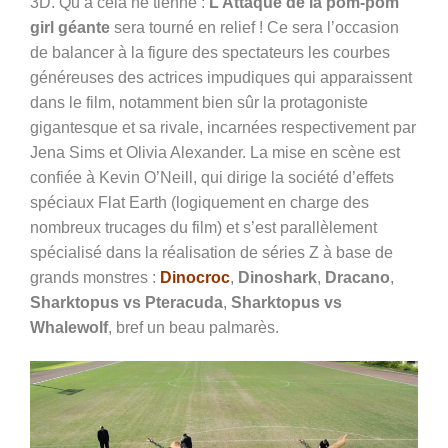
3D. Qu’à cela ne tienne :
L’Attaque de la pom-pom
girl géante
sera tourné en relief ! Ce sera l’occasion
de balancer à la figure des spectateurs les courbes
généreuses des actrices impudiques qui apparaissent
dans le film, notamment bien sûr la protagoniste
gigantesque et sa rivale, incarnées respectivement par
Jena Sims et Olivia Alexander. La mise en scène est
confiée à Kevin O’Neill, qui dirige la société d’effets
spéciaux Flat Earth (logiquement en charge des
nombreux trucages du film) et s’est parallèlement
spécialisé dans la réalisation de séries Z à base de
grands monstres :
Dinocroc
,
Dinoshark
,
Dracano
,
Sharktopus vs Pteracuda
,
Sharktopus vs
Whalewolf
, bref un beau palmarès.