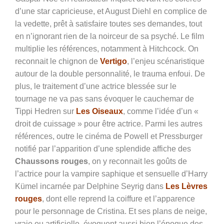
d’une star capricieuse, et August Diehl en complice de
la vedette, prêt à satisfaire toutes ses demandes, tout
en n’ignorant rien de la noirceur de sa psyché. Le film
multiplie les références, notamment à Hitchcock. On
reconnait le chignon de
Vertigo
, l’enjeu scénaristique
autour de la double personnalité, le trauma enfoui. De
plus, le traitement d’une actrice blessée sur le
tournage ne va pas sans évoquer le cauchemar de
Tippi Hedren sur
Les Oiseaux
, comme l’idée d’un «
droit de cuissage » pour être actrice. Parmi les autres
références, outre le cinéma de Powell et Pressburger
notifié par l’apparition d’une splendide affiche des
Chaussons rouges
, on y reconnait les goûts de
l’actrice pour la vampire saphique et sensuelle d’Harry
Kümel incarnée par Delphine Seyrig dans
Les Lèvres
rouges
, dont elle reprend la coiffure et l’apparence
pour le personnage de Cristina. Et ses plans de neige,
vraie ou artificielle, évoquent aussi bien l’époque des