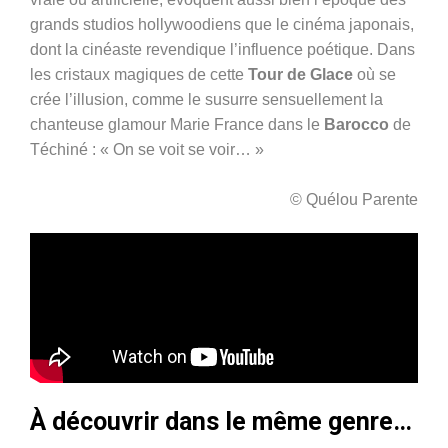
grands studios hollywoodiens que le cinéma japonais,
dont la cinéaste revendique l’influence poétique. Dans
les cristaux magiques de cette
Tour de Glace
où se
crée l’illusion, comme le susurre sensuellement la
chanteuse glamour Marie France dans le
Barocco
de
Téchiné : « On se voit se voir… »
© Quélou Parente
À découvrir dans le même genre…