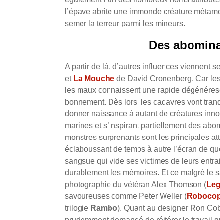
l’épave abrite une immonde créature métamor
semer la terreur parmi les mineurs.
Des abominat
A partir de là, d’autres influences viennent 
et
La Mouche
de David Cronenberg. Car les 
les maux connaissent une rapide dégénéresce
bonnement. Dès lors, les cadavres vont tran
donner naissance à autant de créatures inn
marines et s’inspirant partiellement des abo
monstres surprenants sont les principales attr
éclaboussant de temps à autre l’écran de qu
sangsue qui vide ses victimes de leurs entrail
durablement les mémoires. Et ce malgré le s
photographie du vétéran Alex Thomson (
Le
savoureuses comme Peter Weller (
Roboco
trilogie
Rambo
). Quant au designer Ron Cobb
prudemment demandé de réitérer le travail qu