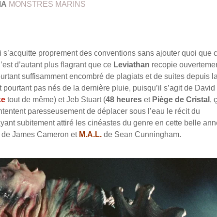
MA
MONSTRES MARINS
i s’acquitte proprement des conventions sans ajouter quoi que 
’est d’autant plus flagrant que ce
Leviathan
recopie ouvertemen
ourtant suffisamment encombré de plagiats et de suites depuis la
pourtant pas nés de la dernière pluie, puisqu’il s’agit de David
ke
tout de même) et Jeb Stuart (
48 heures
et
Piège de Cristal
, 
ontentent paresseusement de déplacer sous l’eau le récit
du
ayant subitement attiré les cinéastes du genre en cette belle an
de James Cameron et
M.A.L.
de Sean Cunningham.