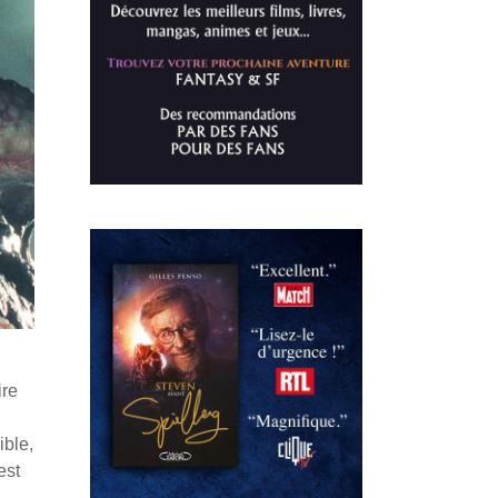
ire
ible,
est