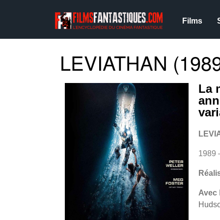
Films
LEVIATHAN (1989
La 
ann
var
LEVI
1989 
Réali
Avec
Hudso