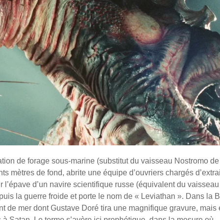
tion de forage sous-marine (substitut du vaisseau Nostromo de
cents mètres de fond, abrite une équipe d’ouvriers chargés d’extra
ur l’épave d’un navire scientifique russe (équivalent du vaisseau
puis la guerre froide et porte le nom de « Leviathan ». Dans la B
nt de mer dont Gustave Doré tira une magnifique gravure, mais 
à Satan. Le terme s’avère ici prophétique, dans la mesure où