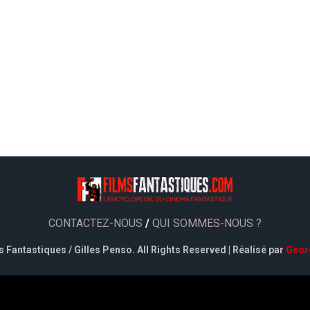
CONTACTEZ-NOUS
/
QUI SOMMES-NOUS ?
 Fantastiques / Gilles Penso. All Rights Reserved | Réalisé par
Geor