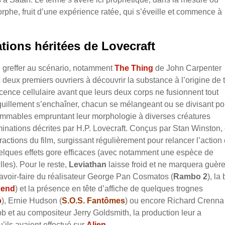
phe, fruit d’une expérience ratée, qui s’éveille et commence à
ions héritées de Lovecraft
se greffer au scénario, notamment
The Thing
de John Carpenter
deux premiers ouvriers à découvrir la substance à l’origine de 
nce cellulaire avant que leurs deux corps ne fusionnent tout
quillement s’enchaîner, chacun se mélangeant ou se divisant po
ommables empruntant leur morphologie à diverses créatures
minations décrites par H.P. Lovecraft. Conçus par Stan Winston,
actions du film, surgissant régulièrement pour relancer l’action 
elques effets gore efficaces (avec notamment une espèce de
les). Pour le reste,
Leviathan
laisse froid et ne marquera guèr
avoir-faire du réalisateur George Pan Cosmatos (
Rambo 2
), la
gend
) et la présence en tête d’affiche de quelques trognes
p
), Ernie Hudson (
S.O.S. Fantômes
) ou encore Richard Crenna 
 et au compositeur Jerry Goldsmith, la production leur a
’ils avaient effectué sur
Alien
.