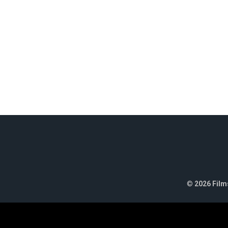
©
2026 Films