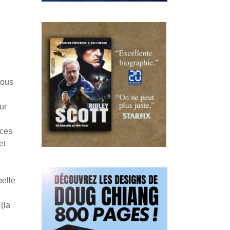
tous
ur
 ces
et
e
 belle
(la