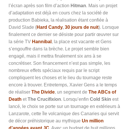
l’écran après son film d’action
Hitman
. Mais un projet
d’adaptation est déjà en cours chez la société de
production Babieka, la réalisation étant confiée à
David Slade (
Hard Candy
,
30 jours de nuit
). Lorsque
finalement ce dernier se désiste pour partir œuvrer sur
la série TV
Hannibal
, la place est vacante et Gens
s’engouffre dans la brèche. Le projet semble bien
engagé, mais il mettra finalement six ans à se
concrétiser. Son financement n’est pas simple, les
nombreux effets spéciaux requis par le script
compliquent les choses et le lieu du tournage reste
encore à trouver. Entretemps, Xavier Gens a le temps
de réaliser
The Divide
, un segment de
The ABCs of
Death
et
The Crucifixion
. Lorsqu’enfin
Cold Skin
est
lancé, le choix se porte sur un tournage en extérieurs à
Lanzarote, cette île volcanique des Canaries qui servit
de décor préhistorique au mythique
Un million
d’années avant JC
. Avec un budget de huit millions