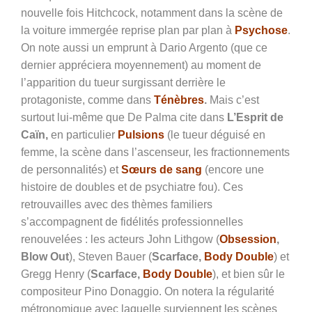
nouvelle fois Hitchcock, notamment dans la scène de
la voiture immergée reprise plan par plan à
Psychose
.
On note aussi un emprunt à Dario Argento (que ce
dernier appréciera moyennement) au moment de
l’apparition du tueur surgissant derrière le
protagoniste, comme dans
Ténèbres
.
Mais c’est
surtout lui-même que De Palma cite dans
L’Esprit de
Caïn,
en particulier
Pulsions
(le tueur déguisé en
femme, la scène dans l’ascenseur, les fractionnements
de personnalités) et
Sœurs de sang
(encore une
histoire de doubles et de psychiatre fou). Ces
retrouvailles avec des thèmes familiers
s’accompagnent de fidélités professionnelles
renouvelées : les acteurs John Lithgow (
Obsession
,
Blow Out
), Steven Bauer (
Scarface,
Body Double
) et
Gregg Henry (
Scarface,
Body Double
), et bien sûr le
compositeur Pino Donaggio. On notera la régularité
métronomique avec laquelle surviennent les scènes