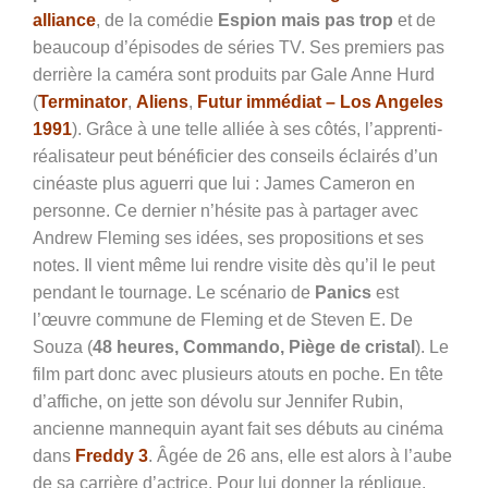
alliance
, de la comédie
Espion mais pas trop
et de
beaucoup d’épisodes de séries TV. Ses premiers pas
derrière la caméra sont produits par Gale Anne Hurd
(
Terminator
,
Aliens
,
Futur immédiat – Los Angeles
1991
). Grâce à une telle alliée à ses côtés, l’apprenti-
réalisateur peut bénéficier des conseils éclairés d’un
cinéaste plus aguerri que lui : James Cameron en
personne. Ce dernier n’hésite pas à partager avec
Andrew Fleming ses idées, ses propositions et ses
notes. Il vient même lui rendre visite dès qu’il le peut
pendant le tournage. Le scénario de
Panics
est
l’œuvre commune de Fleming et de Steven E. De
Souza (
48 heures, Commando, Piège de cristal
). Le
film part donc avec plusieurs atouts en poche. En tête
d’affiche, on jette son dévolu sur Jennifer Rubin,
ancienne mannequin ayant fait ses débuts au cinéma
dans
Freddy 3
. Âgée de 26 ans, elle est alors à l’aube
de sa carrière d’actrice. Pour lui donner la réplique,