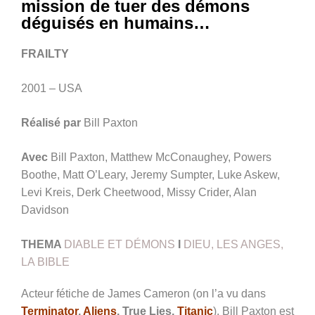
mission de tuer des démons
déguisés en humains…
FRAILTY
2001 – USA
Réalisé par
Bill Paxton
Avec
Bill Paxton, Matthew McConaughey, Powers
Boothe, Matt O’Leary, Jeremy Sumpter, Luke Askew,
Levi Kreis, Derk Cheetwood, Missy Crider, Alan
Davidson
THEMA
DIABLE ET DÉMONS
I
DIEU, LES ANGES,
LA BIBLE
Acteur fétiche de James Cameron (on l’a vu dans
Terminator
,
Aliens
, True Lies,
Titanic
), Bill Paxton est