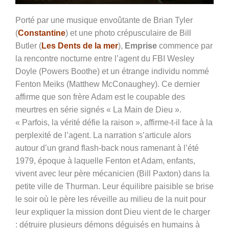
Porté par une musique envoûtante de Brian Tyler
(
Constantine
) et une photo crépusculaire de Bill
Butler (
Les Dents de la mer
),
Emprise
commence par
la rencontre nocturne entre l’agent du FBI Wesley
Doyle (
Powers Boothe)
et un étrange individu nommé
Fenton Meiks (
Matthew McConaughey)
. Ce dernier
affirme que son frère Adam est le coupable des
meurtres en série signés « La Main de Dieu ».
« Parfois, la vérité défie la raison », affirme-t-il f
ace à la
perplexité de l’agent. La narration s’articule alors
autour d’un grand flash-back nous ramenant à l’été
1979, époque à laquelle Fenton et Adam, enfants,
vivent avec leur père mécanicien (Bill Paxton) dans la
petite ville de Thurman. Leur équilibre paisible se brise
le soir où le père les réveille au milieu de la nuit pour
leur expliquer la mission dont Dieu vient de le charger
: détruire plusieurs démons déguisés en humains à