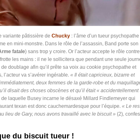
e variante pâtissière de
Chucky
: l’âme d’un tueur psychopathe
orme en mini-monstre. Dans le rôle de l’assassin, Band porte son
Arme fatale
) sans trop y croire. Or l’acteur accepte le rôle contre
tte les mains : il ne le sollicitera que pendant une seule jour
n de doublage afin qu’il prête sa voix au cookie psychopathe et
, l’acteur va s’avérer ingérable.
« Il était capricieux, bizarre et
immédiatement, deux femmes de la garde-robe et du maquillag
u’il disait des choses obscènes et qu’il était « accidentellement
 de laquelle Busey incarne le désaxé Millard Findlemeyer qui
taurant texan est donc cauchemardesque pour l’équipe.
« Le res
u lieu de Gary, nous avons travaillé avec le biscuit »
(2)
,
confes
que du biscuit tueur !