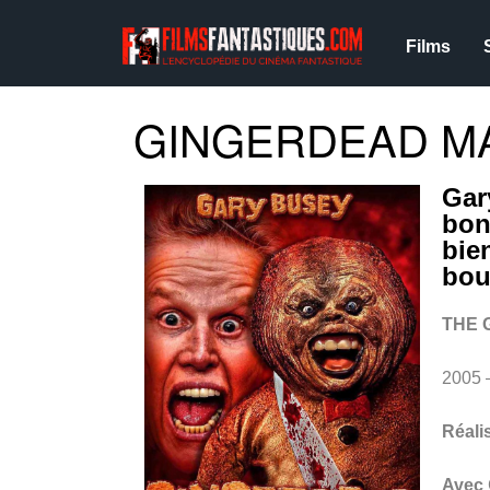
Films
GINGERDEAD MA
Gar
bon
bie
bou
THE 
2005 
Réali
Avec