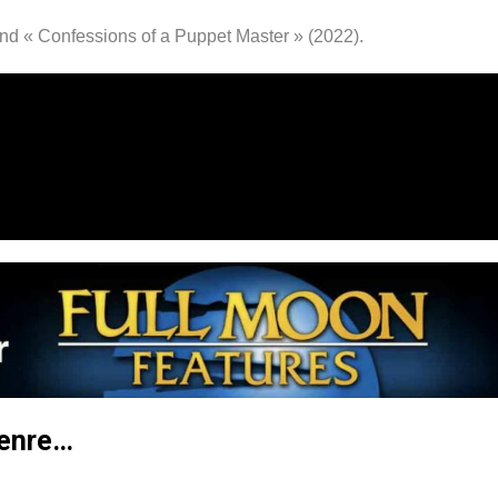
and « Confessions of a Puppet Master » (2022).
genre…