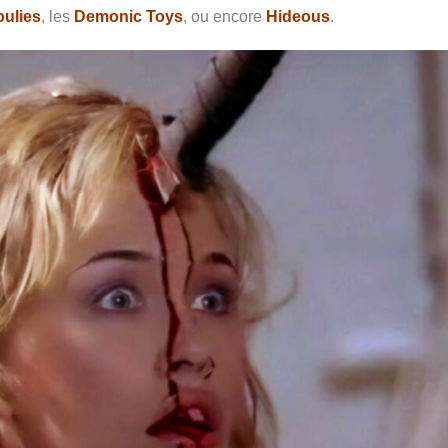
ulies
, les
Demonic Toys
, ou encore
Hideous
.