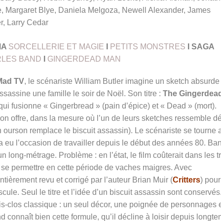
, Margaret Blye, Daniela Melgoza, Newell Alexander, James
r, Larry Cedar
MA
SORCELLERIE ET MAGIE
I
PETITS MONSTRES
I SAGA
LES BAND
I
GINGERDEAD MAN
Mad TV
, le scénariste William Butler imagine un sketch absurde
ssine une famille le soir de Noël. Son titre :
The Gingerdea
 qui fusionne « Gingerbread » (pain d’épice) et « Dead » (mort).
on offre, dans la mesure où l’un de leurs sketches ressemble d
n ourson remplace le biscuit assassin). Le scénariste se tourne 
 a eu l’occasion de travailler depuis le début des années 80. Ba
’un long-métrage. Problème : en l’état, le film coûterait dans les t
s se permettre en cette période de vaches maigres. Avec
entièrement revu et corrigé par l’auteur Brian Muir (
Critters
) pour
le. Seul le titre et l’idée d’un biscuit assassin sont conservés
uis-clos classique : un seul décor, une poignée de personnages 
 connaît bien cette formule, qu’il décline à loisir depuis longt