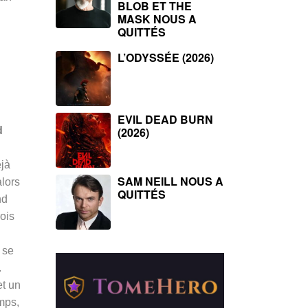
BLOB ET THE
MASK NOUS A
QUITTÉS
L’ODYSSÉE (2026)
EVIL DEAD BURN
d
(2026)
éjà
SAM NEILL NOUS A
alors
QUITTÉS
nd
rois
 se
.
et un
emps,