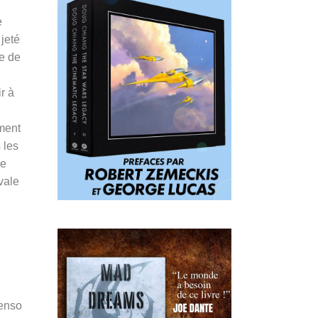
e
 jeté
ie de
r à
ment
 les
de
vale
Penso