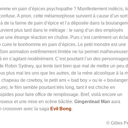
homme en pain d’épices psychopathe ? Manifestement indécis, l
confuse. A priori, cette métamorphose survient à cause d’un sort
à de la farine de pain d’épice et l’a déposée dans la boulanger
survient plus tard dans le métrage : le sang d’un des employés
ue une étrange réaction en chaîne. Puis c’est carrément un éclai
de cuire le bonhomme en pain d’épices. Le petit monstre est une
 Son animation extrêmement limitée ne lui permet malheureuse
t là en s’agitant modérément. C’est pourtant l’un des personnages
 de Robin Sydney, qui tente tant bien que mal de mettre un peu 
ous plus mal les uns que les autres, de la mère alcoolique à la ri
chapeau de cowboy, le petit ami « bad boy » ou le « boulanger
e), le film semble pourtant très long, tant il est chiche en
nsipides pour faire office de remplissage. Bref, voilà encore un
esseux et une mise en scène bâclée.
Gingerdead Man
aura
un crossover avec la saga
Evil Bong
.
© Gilles 