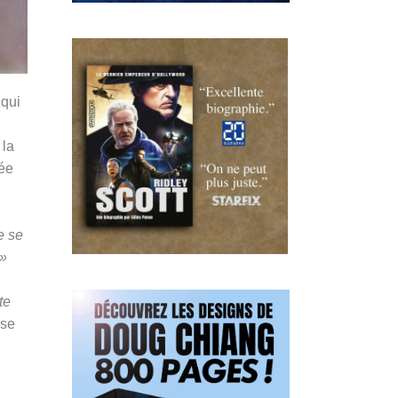
 qui
 la
née
e se
 »
te
se