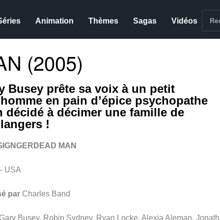
Séries
Animation
Thèmes
Sagas
Vidéos
N (2005)
y Busey prête sa voix à un petit
homme en pain d’épice psychopathe
n décidé à décimer une famille de
langers !
GIGNGERDEAD MAN
– USA
sé par
Charles Band
Gary Busey, Robin Sydney, Ryan Locke, Alexia Aleman, Jonat