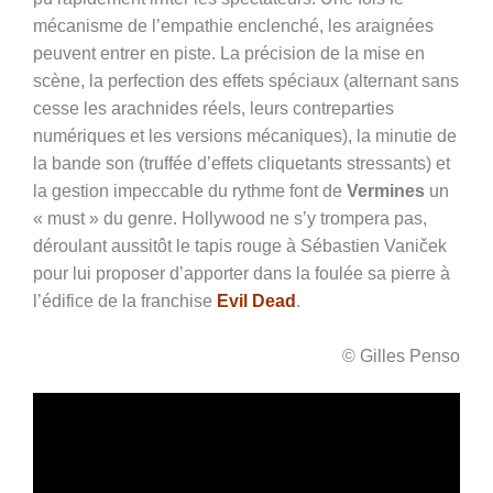
mécanisme de l’empathie enclenché, les araignées
peuvent entrer en piste. La précision de la mise en
scène, la perfection des effets spéciaux (alternant sans
cesse les arachnides réels, leurs contreparties
numériques et les versions mécaniques), la minutie de
la bande son (truffée d’effets cliquetants stressants) et
la gestion impeccable du rythme font de
Vermines
un
« must » du genre. Hollywood ne s’y trompera pas,
déroulant aussitôt le tapis rouge à Sébastien Vaniček
pour lui proposer d’apporter dans la foulée sa pierre à
l’édifice de la franchise
Evil Dead
.
© Gilles Penso