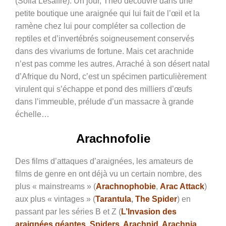
(Sofia Lesaffre). Un jour, Théo découvre dans une
petite boutique une araignée qui lui fait de l’œil et la
ramène chez lui pour compléter sa collection de
reptiles et d’invertébrés soigneusement conservés
dans des vivariums de fortune. Mais cet arachnide
n’est pas comme les autres. Arraché à son désert natal
d’Afrique du Nord, c’est un spécimen particulièrement
virulent qui s’échappe et pond des milliers d’œufs
dans l’immeuble, prélude d’un massacre à grande
échelle…
Arachnofolie
Des films d’attaques d’araignées, les amateurs de
films de genre en ont déjà vu un certain nombre, des
plus « mainstreams » (
Arachnophobie
,
Arac Attack
)
aux plus « vintages » (
Tarantula
,
The Spider
) en
passant par les séries B et Z (
L’Invasion des
araignées géantes
,
Spiders
,
Arachnid
,
Arachnia
,