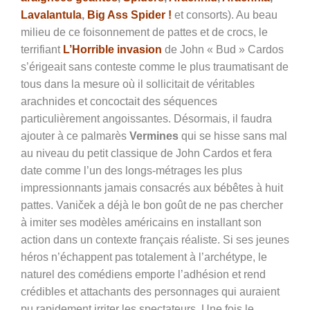
Lavalantula
,
Big Ass Spider !
et consorts). Au beau
milieu de ce foisonnement de pattes et de crocs, le
terrifiant
L’Horrible invasion
de John « Bud » Cardos
s’érigeait sans conteste comme le plus traumatisant de
tous dans la mesure où il sollicitait de véritables
arachnides et concoctait des séquences
particulièrement angoissantes. Désormais, il faudra
ajouter à ce palmarès
Vermines
qui se hisse sans mal
au niveau du petit classique de John Cardos et fera
date comme l’un des longs-métrages les plus
impressionnants jamais consacrés aux bébêtes à huit
pattes. Vaniček a déjà le bon goût de ne pas chercher
à imiter ses modèles américains en installant son
action dans un contexte français réaliste. Si ses jeunes
héros n’échappent pas totalement à l’archétype, le
naturel des comédiens emporte l’adhésion et rend
crédibles et attachants des personnages qui auraient
pu rapidement irriter les spectateurs. Une fois le