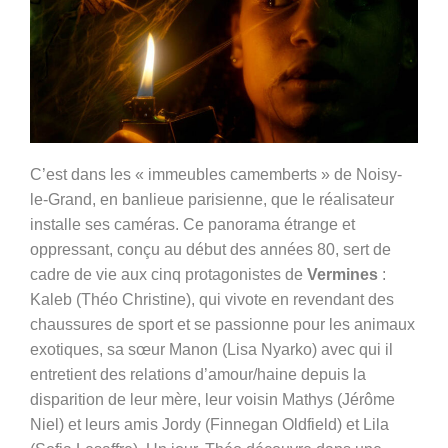
C’est dans les « immeubles camemberts » de Noisy-
le-Grand, en banlieue parisienne, que le réalisateur
installe ses caméras. Ce panorama étrange et
oppressant, conçu au début des années 80, sert de
cadre de vie aux cinq protagonistes de
Vermines
:
Kaleb (
Théo Christine), qui vivote en revendant des
chaussures de sport et se passionne pour les animaux
exotiques, sa sœur Manon (Lisa Nyarko) avec qui il
entretient des relations d’amour/haine depuis la
disparition de leur mère, leur voisin Mathys (Jérôme
Niel) et leurs amis Jordy (Finnegan Oldfield) et Lila