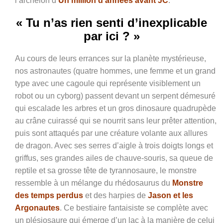
l’archélon d’
Un million d’années avant JC
.
« Tu n’as rien senti d’inexplicable
par ici ? »
Au cours de leurs errances sur la planète mystérieuse,
nos astronautes
(quatre hommes, une femme et un grand
type avec une cagoule qui représente visiblement un
robot ou un cyborg)
passent devant un serpent démesuré
qui escalade les arbres et un
gros dinosaure quadrupède
au crâne cuirassé qui se nourrit sans leur prêter attention,
puis sont attaqués par une créature volante aux allures
de dragon. Avec ses serres d’aigle à trois doigts longs et
griffus, ses grandes ailes de chauve-souris, sa queue de
reptile et sa grosse tête de tyrannosaure, le monstre
ressemble à un mélange du rhédosaurus du
Monstre
des temps perdus
et des harpies de
Jason et les
Argonautes
. Ce bestiaire fantaisiste se complète avec
un plésiosaure qui émerge d’un lac à la manière de celui