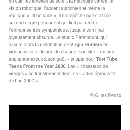
en cuir, les lunettes de soleil, la mâchoire carrée, la
vision robotique, l’accent autrichien et même la
réplique « I’ll be back ». Il n’empêche que c’est ce
second degré permanent qui finit par rendre
l’entreprise très sympathique, jusqu’à son final
joyeusement absurde. Le studio Paramount, qui
assure alors la distribution de
Virgin Hunters
en
vidéocassette, décide de changer son titre – un peu
trop tendancieux à son goût – et opte pour
Test Tube
Teens From the Year 2000
. Les « chasseurs de
vierges » se transforment donc en « ados-éprouvette
de l’an 2000 ».
© Gilles Penso