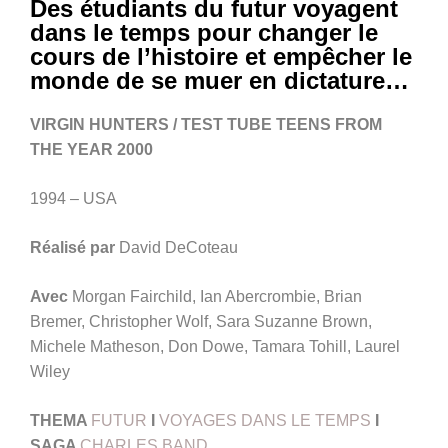
Des étudiants du futur voyagent
dans le temps pour changer le
cours de l’histoire et empêcher le
monde de se muer en dictature…
VIRGIN HUNTERS / TEST TUBE TEENS FROM
THE YEAR 2000
1994 – USA
Réalisé par
David DeCoteau
Avec
Morgan Fairchild, Ian Abercrombie, Brian
Bremer, Christopher Wolf, Sara Suzanne Brown,
Michele Matheson, Don Dowe, Tamara Tohill, Laurel
Wiley
THEMA
FUTUR
I
VOYAGES DANS LE TEMPS
I
SAGA
CHARLES BAND