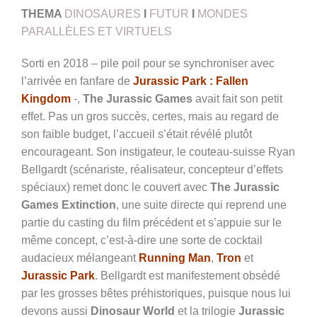
THEMA
DINOSAURES
I
FUTUR
I
MONDES
PARALLÈLES ET VIRTUELS
Sorti en 2018 – pile poil pour se synchroniser avec
l’arrivée en fanfare de
Jurassic Park : Fallen
Kingdom
-,
The
Jurassic Games
avait fait son petit
effet. Pas un gros succès, certes, mais au regard de
son faible budget, l’accueil s’était révélé plutôt
encourageant. Son instigateur, le couteau-suisse Ryan
Bellgardt (scénariste, réalisateur, concepteur d’effets
spéciaux) remet donc le couvert avec
The Jurassic
Games Extinction
, une suite directe qui reprend une
partie du casting du film précédent et s’appuie sur le
même concept, c’est-à-dire une sorte de cocktail
audacieux mélangeant
Running Man
,
Tron
et
Jurassic Park
. Bellgardt est manifestement obsédé
par les grosses bêtes préhistoriques, puisque nous lui
devons aussi
Dinosaur World
et la trilogie
Jurassic