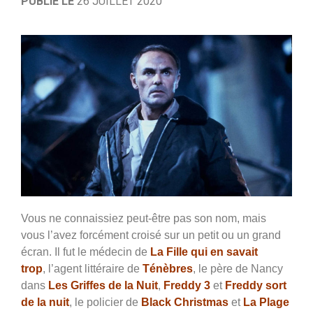
PUBLIÉ LE
26 JUILLET 2020
Vous ne connaissiez peut-être pas son nom, mais
vous l’avez forcément croisé sur un petit ou un grand
écran. Il fut le médecin de
La Fille qui en savait
trop
,
l’agent littéraire de
Ténèbres
,
le père de Nancy
dans
Les Griffes de la Nuit
,
Freddy 3
et
Freddy sort
de la nuit
, le policier de
Black Christmas
et
La Plage