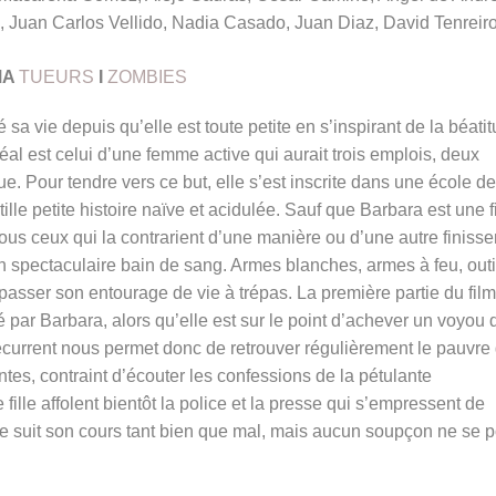
 Juan Carlos Vellido, Nadia Casado, Juan Diaz, David Tenreir
MA
TUEURS
I
ZOMBIES
 sa vie depuis qu’elle est toute petite en s’inspirant de la béati
al est celui d’une femme active qui aurait trois emplois, deux
ue. Pour tendre vers ce but, elle s’est inscrite dans une école de
lle petite histoire naïve et acidulée. Sauf que Barbara est une fi
 Tous ceux qui la contrarient d’une manière ou d’une autre finisse
 spectaculaire bain de sang. Armes blanches, armes à feu, outi
passer son entourage de vie à trépas. La première partie du film
 par Barbara, alors qu’elle est sur le point d’achever un voyou 
écurrent nous permet donc de retrouver régulièrement le pauvre
tes, contraint d’écouter les confessions de la pétulante
ille affolent bientôt la police et la presse qui s’empressent de
e suit son cours tant bien que mal, mais aucun soupçon ne se p