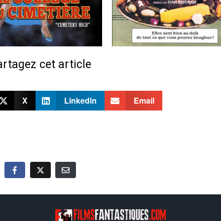
rtagez cet article
X
Linkedin
Email