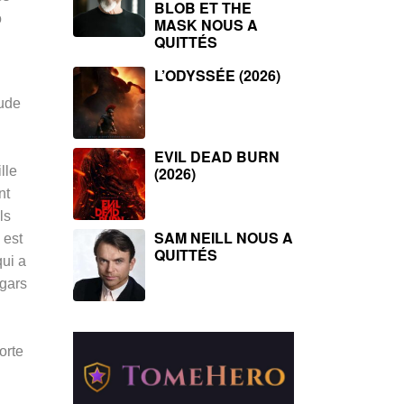
BLOB ET THE
o
MASK NOUS A
QUITTÉS
L’ODYSSÉE (2026)
tude
EVIL DEAD BURN
lle
(2026)
nt
ls
SAM NEILL NOUS A
 est
QUITTÉS
qui a
 gars
orte