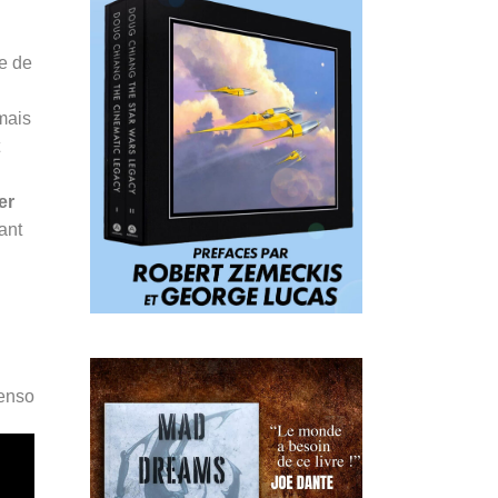
ge de
 mais
er
nant
Penso