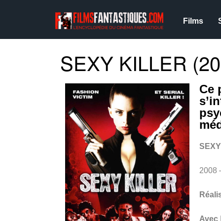
Films
SEXY KILLER (20
Ce 
s’i
psy
mé
SEXY
2008
Réali
Avec