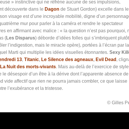
leuse » instinctive qui ne réfrène aucune de ses impulsions,
nt découverte dans le
Dagon
de Stuart Gordon) excelle dans le
(son visage est d’une incroyable mobilité, digne d’un personna
quatrième mur pour parler à la caméra et rendre le spectateur
tres en affirmant avec malice : « la question n’est pas pourquoi,
s (
Les Disparus
) déborde d’idées folles qui s’imbriquent plutôt
ler l’indigestion, mais le miracle opère), portées à l’écran par la
uel Marti qui multiplie les idées visuelles étonnantes.
Sexy Kill
endredi 13
,
Titanic
,
Le Silence des agneaux
,
Evil Dead
, clig
La Nuit des morts-vivants
. Mais au-delà de l’exercice de style
e le désespoir d’un être à la dérive dont l’apparente absence de
 vide affectif que rien ne pourra jamais combler, ce que laisse
tre l’exubérance et la tristesse.
© Gilles 