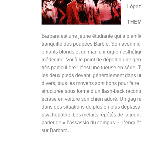
López,
THE
Barbara est une jeune étudiante qui a planifié
tranquille des poupées Barbie. Son avenir idé
enfants blonds et un mari chirurgien esthétiq
médecine. Voilà le point de départ d’une genti
très particulière : c’est une tueuse en série.
les deux pieds devant, généralement dans un
divers, tous les moyens sont bons pour faire 
structurée sous forme d’un flash-back raconté
écrasé en voiture son chien adoré. Un gag r
dans des situations de plus en plus déplaisan
psychopathe. Les méfaits répétés de la jeune f
parler de « l’assassin du campus ». L’enquêt
sur Barbara…