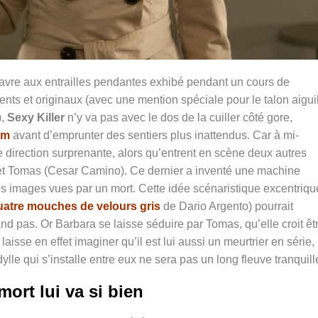
avre aux entrailles pendantes exhibé pendant un cours de
ents et originaux (avec une mention spéciale pour le talon aigui
),
Sexy Killer
n’y va pas avec le dos de la cuiller côté gore,
am
avant d’emprunter des sentiers plus inattendus. Car à mi-
e direction surprenante, alors qu’entrent en scène deux autres
 et Tomas (Cesar Camino). Ce dernier a inventé une machine
es images vues par un mort. Cette idée scénaristique excentriqu
atre mouches de velours gris
de Dario Argento) pourrait
nd pas. Or Barbara se laisse séduire par Tomas, qu’elle croit êt
aisse en effet imaginer qu’il est lui aussi un meurtrier en série,
’idylle qui s’installe entre eux ne sera pas un long fleuve tranqui
mort lui va si bien