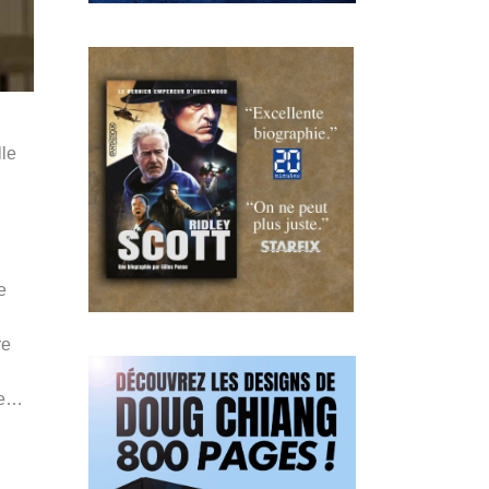
lle
e
re
lle…