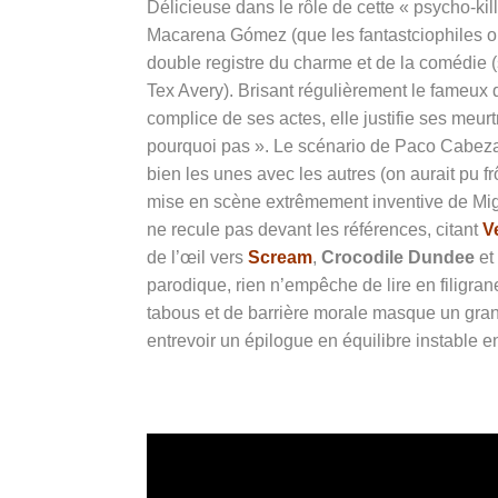
Délicieuse dans le rôle de cette « psycho-kil
Macarena Gómez (que les fantastciophiles o
double registre du charme et de la comédie 
Tex Avery). Brisant régulièrement le fameux 
complice de ses actes, elle justifie ses meur
pourquoi pas ». Le scénario de Paco Cabeza
bien les unes avec les autres (on aurait pu frô
mise en scène extrêmement inventive de
Mig
ne recule pas devant les références, citant
V
de l’œil vers
Scream
,
Crocodile Dundee
et
parodique, rien n’empêche de lire en filigran
tabous et de barrière morale masque un grand
entrevoir un épilogue en équilibre instable en