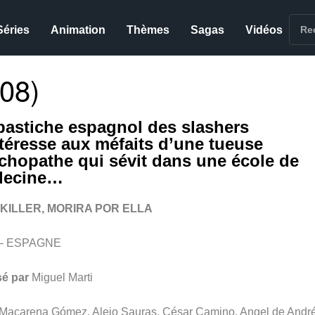
Séries
Animation
Thèmes
Sagas
Vidéos
08)
pastiche espagnol des slashers
ntéresse aux méfaits d’une tueuse
chopathe qui sévit dans une école de
decine…
KILLER, MORIRA POR ELLA
 – ESPAGNE
sé par
Miguel Marti
Macarena Gómez, Alejo Sauras, César Camino, Angel de Andr