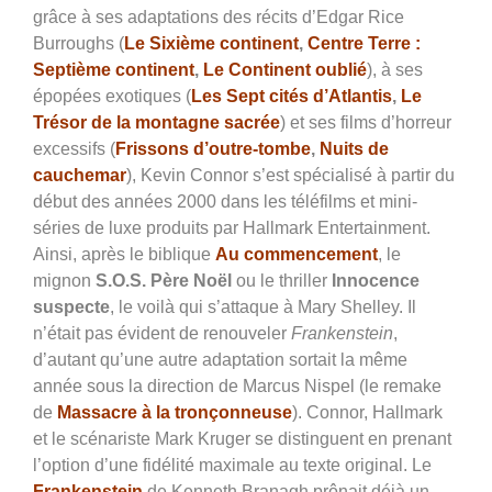
grâce à ses adaptations des récits d’Edgar Rice
Burroughs (
Le Sixième continent
,
Centre Terre :
Septième continent
,
Le Continent oublié
), à ses
épopées exotiques (
Les Sept cités d’Atlantis
,
Le
Trésor de la montagne sacrée
) et ses films d’horreur
excessifs (
Frissons d’outre-tombe
,
Nuits de
cauchemar
), Kevin Connor s’est spécialisé à partir du
début des années 2000 dans les téléfilms et mini-
séries de luxe produits par Hallmark Entertainment.
Ainsi, après le biblique
Au commencement
, le
mignon
S.O.S. Père Noël
ou le thriller
Innocence
suspecte
, le voilà qui s’attaque à Mary Shelley. Il
n’était pas évident de renouveler
Frankenstein
,
d’autant qu’une autre adaptation sortait la même
année sous la direction de Marcus Nispel (le remake
de
Massacre à la tronçonneuse
). Connor, Hallmark
et le scénariste Mark Kruger se distinguent en prenant
l’option d’une fidélité maximale au texte original. Le
Frankenstein
de Kenneth Branagh prônait déjà un