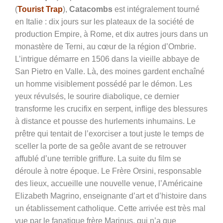
(
Tourist Trap
),
Catacombs
est intégralement tourné
en Italie : dix jours sur les plateaux de la société de
production Empire, à Rome, et dix autres jours dans un
monastère de Terni, au cœur de la région d’Ombrie.
L’intrigue démarre en 1506 dans la vieille abbaye de
San Pietro en Valle. Là, des moines gardent enchaîné
un homme visiblement possédé par le démon. Les
yeux révulsés, le sourire diabolique, ce dernier
transforme les crucifix en serpent, inflige des blessures
à distance et pousse des hurlements inhumains. Le
prêtre qui tentait de l’exorciser a tout juste le temps de
sceller la porte de sa geôle avant de se retrouver
affublé d’une terrible griffure. La suite du film se
déroule à notre époque. Le Frère Orsini, responsable
des lieux, accueille une nouvelle venue, l’Américaine
Elizabeth Magrino, enseignante d’art et d’histoire dans
un établissement catholique. Cette arrivée est très mal
vue par le fanatique frère Marinus, qui n’a que