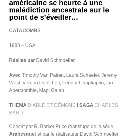
américaine se heurte à une
malédiction ancestrale sur le
point de s’éveiller…
CATACOMBS
1988 – USA
Réalisé par
David Schmoeller
Avec
Timothy Van Patten, Laura Schaefer, Jeremy
West, Vernon Dobtcheff, Feodor Chapliaplin, Ian
Abercrombie, Mapi Galán
THEMA
DIABLE ET DÉMONS
I SAGA
CHARLES
BAND
Coécrit par R. Barker Price (transfuge de la série
Arabesque
) et par le réalisateur David Schmoeller