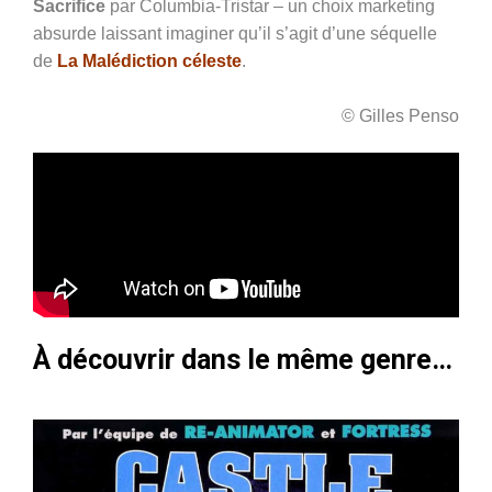
Sacrifice
par Columbia-Tristar – un choix marketing
absurde laissant imaginer qu’il s’agit d’une séquelle
de
La Malédiction céleste
.
© Gilles Penso
À découvrir dans le même genre…