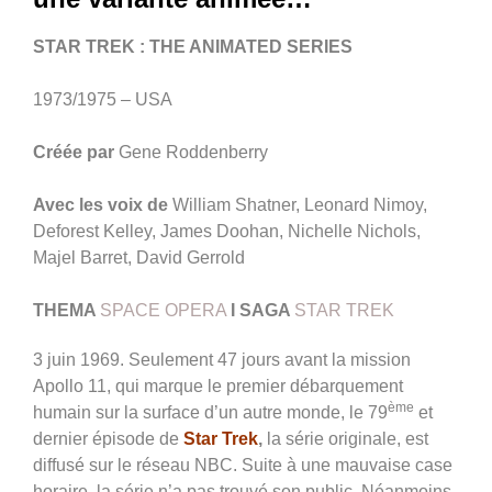
STAR TREK : THE ANIMATED SERIES
1973/1975 – USA
Créée par
Gene Roddenberry
Avec les voix de
William Shatner, Leonard Nimoy,
Deforest Kelley, James Doohan, Nichelle Nichols,
Majel Barret, David Gerrold
THEMA
SPACE OPERA
I SAGA
STAR TREK
3 juin 1969. Seulement 47 jours avant la mission
Apollo 11, qui marque le premier débarquement
ème
humain sur la surface d’un autre monde, le 79
et
dernier épisode de
Star Trek
,
la série originale, est
diffusé sur le réseau NBC. Suite à une mauvaise case
horaire, la série n’a pas trouvé son public. Néanmoins,