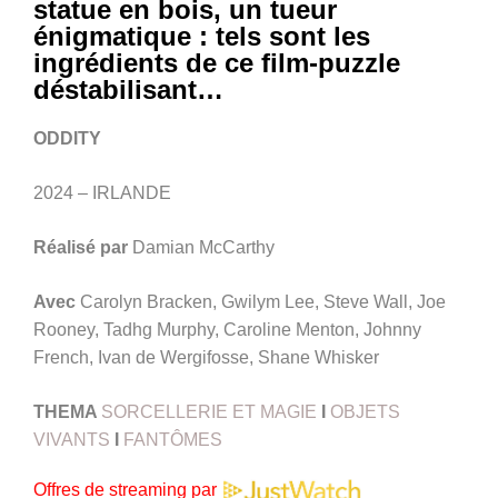
statue en bois, un tueur
énigmatique : tels sont les
ingrédients de ce film-puzzle
déstabilisant…
ODDITY
2024 – IRLANDE
Réalisé par
Damian McCarthy
Avec
Carolyn Bracken, Gwilym Lee, Steve Wall, Joe
Rooney, Tadhg Murphy, Caroline Menton, Johnny
French, Ivan de Wergifosse, Shane Whisker
THEMA
SORCELLERIE ET MAGIE
I
OBJETS
VIVANTS
I
FANTÔMES
Offres de streaming par