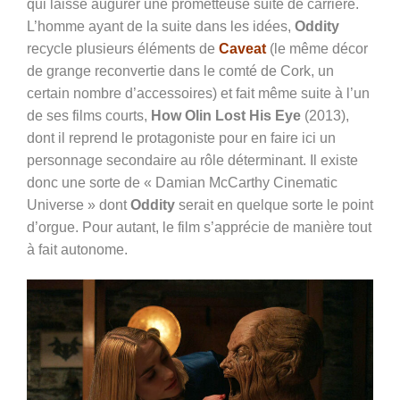
qui laisse augurer une prometteuse suite de carrière.
L’homme ayant de la suite dans les idées,
Oddity
recycle plusieurs éléments de
Caveat
(le même décor
de grange reconvertie dans le comté de Cork, un
certain nombre d’accessoires) et fait même suite à l’un
de ses films courts,
How Olin Lost His Eye
(2013),
dont il reprend le protagoniste pour en faire ici un
personnage secondaire au rôle déterminant. Il existe
donc une sorte de « Damian McCarthy Cinematic
Universe » dont
Oddity
serait en quelque sorte le point
d’orgue. Pour autant, le film s’apprécie de manière tout
à fait autonome.