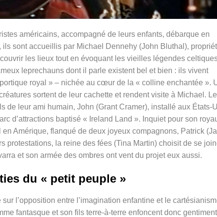
ristes américains, accompagné de leurs enfants, débarque en
, ils sont accueillis par Michael Dennehy (John Bluthal), propriét
couvrir les lieux tout en évoquant les vieilles légendes celtique
ux leprechauns dont il parle existent bel et bien : ils vivent
 portique royal » – nichée au cœur de la « colline enchantée ».
es créatures sortent de leur cachette et rendent visite à Michael. L
ls de leur ami humain, John (Grant Cramer), installé aux États-U
 parc d’attractions baptisé « Ireland Land ». Inquiet pour son roy
l en Amérique, flanqué de deux joyeux compagnons, Patrick (J
s protestations, la reine des fées (Tina Martin) choisit de se joi
varra et son armée des ombres ont vent du projet eux aussi.
ties du « petit peuple »
 sur l’opposition entre l’imagination enfantine et le cartésianis
mme fantasque et son fils terre-à-terre enfoncent donc gentiment