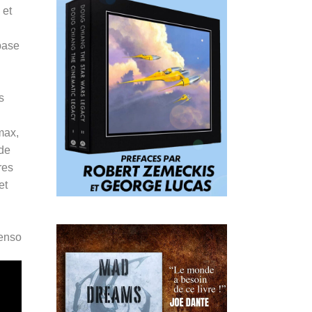
 et
 base
s
max,
 de
res
et
Penso