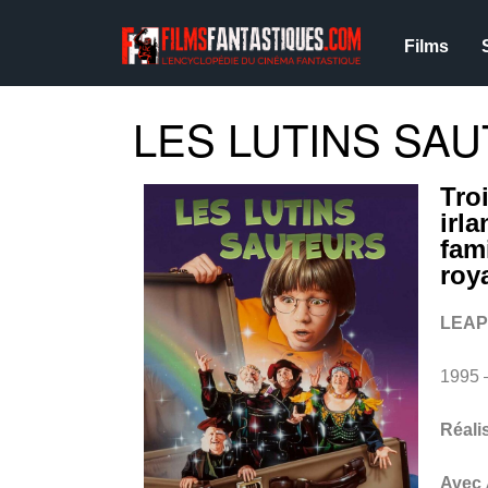
Films
LES LUTINS SAU
Troi
irl
fam
ro
LEAP
1995 
Réali
Avec