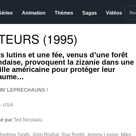
Séries
Animation
Thèmes
Sagas
Vidéos
TEURS (1995)
s lutins et une fée, venus d’une forêt
andaise, provoquent la zizanie dans une
ille américaine pour protéger leur
yaume…
IN’ LEPRECHAUNS !
– USA
sé par
Ted Nicolaou
Andrew Smith, John Bluthal, Ray Bright, Jeremy Levine, Mike