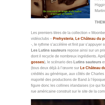
Higgin
Marti
THE
Les premiers titres de la collection « Moon
vidéoclubs –
Prehysteria
,
Le Château du p
-, le rythme s’accélère et finit par s’appuye
Les Lutins sauteurs
repose ainsi sur un pr
dont il recycle de nombreux ingrédients. Apr
gosses
), le scénario des
Lutins sauteurs
es
(tous deux déjà à l’œuvre sur
Le Château du
crédités au générique, aux côtés de Charles 
majorité des productions de Band à l’époqu
figure donc les collines irlandaises (ce qui fo
rue américaine construit sur le site de la co