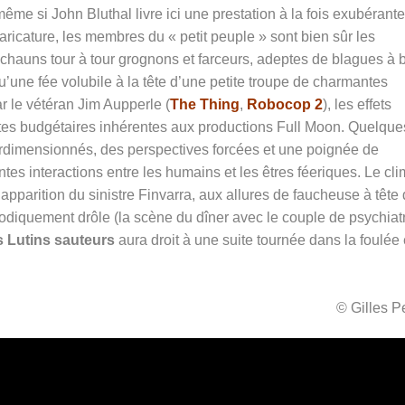
me si John Bluthal livre ici une prestation à la fois exubérante
aricature, les membres du « petit peuple » sont bien sûr les
prechauns tour à tour grognons et farceurs, adeptes de blagues à
u’une fée volubile à la tête d’une petite troupe de charmantes
ar le vétéran Jim Aupperle (
The Thing
,
Robocop 2
), les effets
intes budgétaires inhérentes aux productions Full Moon. Quelque
rdimensionnés, des perspectives forcées et une poignée de
es interactions entre les humains et les êtres féeriques. Le cli
’apparition du sinistre Finvarra, aux allures de faucheuse à tête
odiquement drôle (la scène du dîner avec le couple de psychiat
 Lutins sauteurs
aura droit à une suite tournée dans la foulée 
© Gilles 