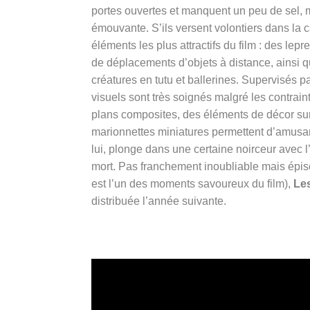
portes ouvertes et manquent un peu de sel, mê
émouvante. S’ils versent volontiers dans la c
éléments les plus attractifs du film : des le
de déplacements d’objets à distance, ainsi q
créatures en tutu et ballerines. Supervisés p
visuels sont très soignés malgré les contra
plans composites, des éléments de décor su
marionnettes miniatures permettent d’amusant
lui, plonge dans une certaine noirceur avec l
mort. Pas franchement inoubliable mais épis
est l’un des moments savoureux du film),
Les
distribuée l’année suivante.