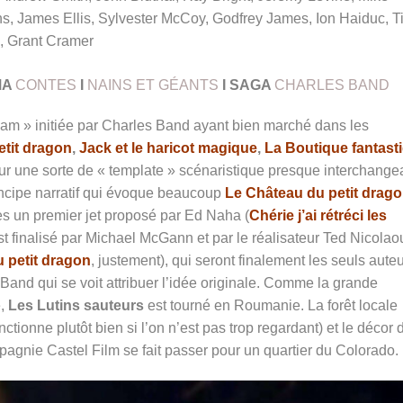
s, James Ellis, Sylvester McCoy, Godfrey James, Ion Haiduc, T
n, Grant Cramer
MA
CONTES
I
NAINS ET GÉANTS
I SAGA
CHARLES BAND
beam » initiée par Charles Band ayant bien marché dans les
etit dragon
,
Jack et le haricot magique
,
La Boutique fantast
r sur une sorte de « template » scénaristique presque interchange
incipe narratif qui évoque beaucoup
Le Château du petit drag
ès un premier jet proposé par Ed Naha (
Chérie j’ai rétréci les
t finalisé par Michael McGann et par le réalisateur Ted Nicolao
 petit dragon
, justement), qui seront finalement les seuls aute
Band qui se voit attribuer l’idée originale. Comme la grande
e,
Les Lutins sauteurs
est tourné en Roumanie. La forêt locale
nctionne plutôt bien si l’on n’est pas trop regardant) et le décor 
mpagnie Castel Film se fait passer pour un quartier du Colorado.