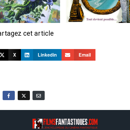
rtagez cet article
X
Linkedin
Email