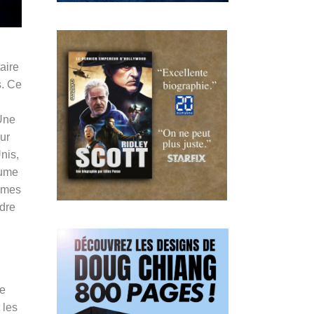
aire
s. Ce
 Une
eur
nis,
aume
ames
ndre
me
 les