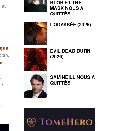
BLOB ET THE
ina
MASK NOUS A
QUITTÉS
L’ODYSSÉE (2026)
ique
EVIL DEAD BURN
able.
(2026)
on
SAM NEILL NOUS A
u
QUITTÉS
urs
de