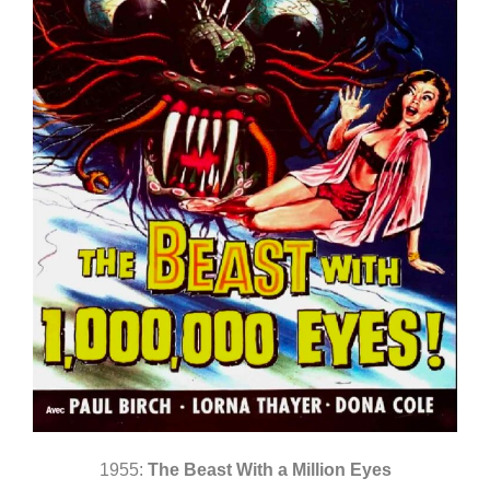
1955:
The Beast With a Million Eyes