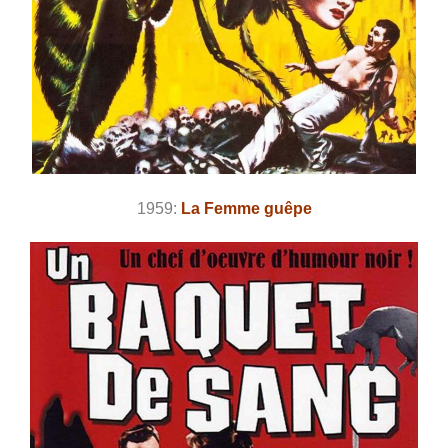
1959:
La Femme guêpe