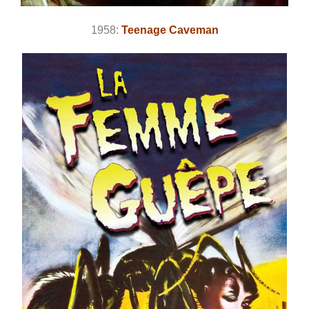
1958:
Teenage Caveman