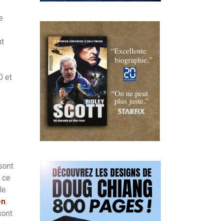
e
nt
0 et
sont
 ce
le
en
.
sont