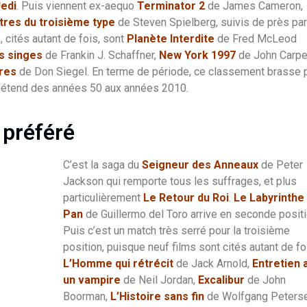
Jedi
. Puis viennent ex-aequo
Terminator 2
de James Cameron,
res du troisième type
de Steven Spielberg, suivis de près par
cités autant de fois, sont
Planète Interdite
de Fred McLeod
s singes
de Frankin J. Schaffner,
New York 1997
de John Carpe
ures
de Don Siegel. En terme de période, ce classement brasse 
l s’étend des années 50 aux années 2010.
 préféré
C’est la saga du
Seigneur des Anneaux
de Peter
Jackson qui remporte tous les suffrages, et plus
particulièrement
Le Retour du Roi
.
Le Labyrinthe
Pan
de Guillermo del Toro arrive en seconde positi
Puis c’est un match très serré pour la troisième
position, puisque neuf films sont cités autant de foi
L’Homme qui rétrécit
de Jack Arnold,
Entretien 
un vampire
de Neil Jordan,
Excalibur
de John
Boorman,
L’Histoire sans fin
de Wolfgang Peterse