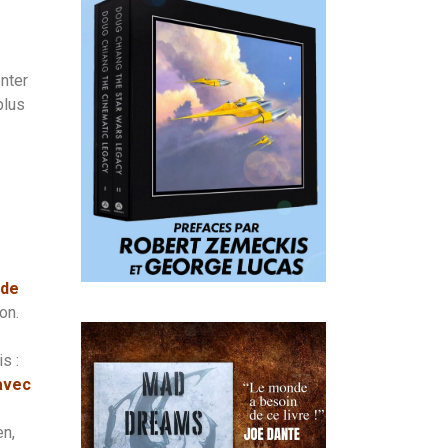
nter
plus
 de
on.
s :
avec
n,