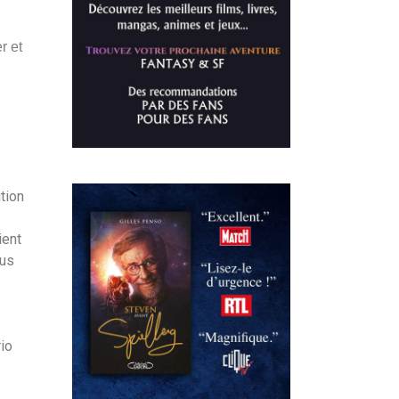
r et
tion
ient
ous
io