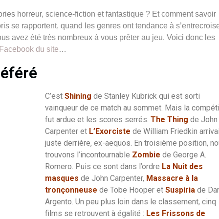
ies horreur, science-fiction et fantastique ? Et comment savoir
ris se rapportent, quand les genres ont tendance à s’entrecroise
 vous avez été très nombreux à vous prêter au jeu. Voici donc les
 Facebook du site
…
référé
C’est
Shining
de Stanley Kubrick qui est sorti
vainqueur de ce match au sommet. Mais la compéti
fut ardue et les scores serrés.
The Thing
de John
Carpenter et
L’Exorciste
de William Friedkin arriva
juste derrière, ex-aequos. En troisième position, n
trouvons l’incontournable
Zombie
de George A.
Romero. Puis ce sont dans l’ordre
La Nuit des
masques
de John Carpenter,
Massacre à la
tronçonneuse
de Tobe Hooper et
Suspiria
de Dar
Argento. Un peu plus loin dans le classement, cinq
films se retrouvent à égalité :
Les Frissons de