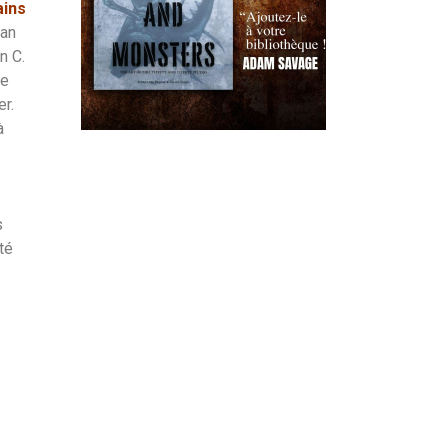
ains
ian
n C.
ue
er.
à
s
té