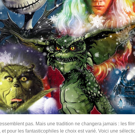
ressemblent pas. Mais une tradition ne changera jamais : les fil
t pour les fantasticophiles le choix est varié. V
oici une sélecti