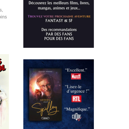
s,
pins