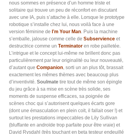
nous sommes en présence d’un homme triste et
solitaire qui trouve un peu de réconfort en discutant
avec une IA, puis s’attache à elle. Lorsque le prototype
robotique s’installe chez lui, nous voilà face à une
version féminine de
I’m Your Man
. Puis la machine
s’emballe, jalouse comme celle de
Subservience
et
destructrice comme un
Terminator
en robe pailletée.
L’intrigue et le concept lui-même ne brillent donc pas
particulièrement par leur originalité ou leur nouveauté,
d’autant que
Companion
, sorti un an plus tôt, brassait
exactement les mêmes thèmes avec beaucoup plus
d’inventivité.
Soulmate
tire tout de même son épingle
du jeu grâce à sa mise en scène très solide, ses
moments de suspense efficaces, sa poignée de
scènes choc qui s’autorisent quelques écarts gore
(dont une émasculation en plein coït, il fallait oser !) et
surtout les prestations impeccables de Lily Sullivan
(bluffante en androïde trop parfaite pour être vraie) et
David Rysdahl (très touchant en beta testeur endeuillé