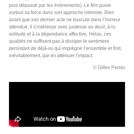
puis dépassé par les événements). Le film puise
surtout sa force dans son approche intimiste. Bien
avant que son dernier acte ne bascule dans l’horreur
attendue, il s’intéresse avec justesse au deuil, à la
solitude et à la dépendance affective. Hélas, ces
qualités ne suffisent pas à dissiper le sentiment
persistant de déjà-vu qui imprègne l’ensemble et finit,
inévitablement, par en atténuer l’impact.
© Gilles Penso