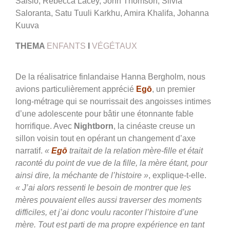
Saisio, Rebecca Lacey, John Thomson, Silvia
Saloranta, Satu Tuuli Karkhu, Amira Khalifa, Johanna
Kuuva
THEMA
ENFANTS
I
VÉGÉTAUX
De la réalisatrice finlandaise Hanna Bergholm, nous
avions particulièrement apprécié
Egō
, un premier
long-métrage qui se nourrissait des angoisses intimes
d’une adolescente pour bâtir une étonnante fable
horrifique. Avec
Nightborn
, la cinéaste creuse un
sillon voisin tout en opérant un changement d’axe
narratif.
«
Egō
traitait de la relation mère-fille et était
raconté du point de vue de la fille, la mère étant, pour
ainsi dire, la méchante de l’histoire »
, explique-t-elle.
« J’ai alors ressenti le besoin de montrer que les
mères pouvaient elles aussi traverser des moments
difficiles, et j’ai donc voulu raconter l’histoire d’une
mère. Tout est parti de ma propre expérience en tant