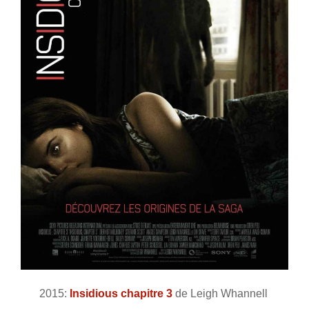
2015:
Insidious chapitre 3
de Leigh Whannell