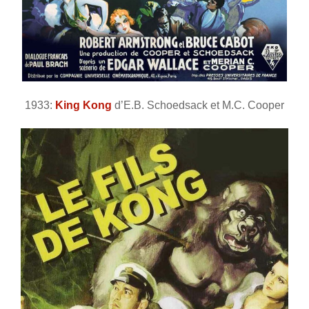
1933:
King Kong
d’E.B. Schoedsack et M.C. Cooper