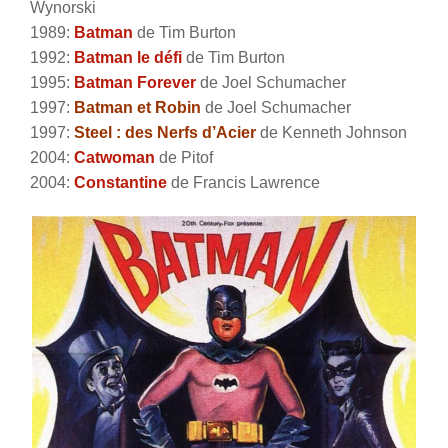
Wynorski
1989:
Batman
de Tim Burton
1992:
Batman le défi
de Tim Burton
1995:
Batman Forever
de Joel Schumacher
1997:
Batman et Robin
de Joel Schumacher
1997:
Steel : des Nerfs d’Acier
de Kenneth Johnson
2004:
Catwoman
de Pitof
2004:
Constantine
de Francis Lawrence