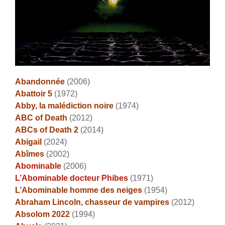
Abandonnée
(2006)
Abattoir 5
(1972)
Abby, la malédiction noire
(1974)
ABC of Death
(2012)
ABCs of Death 2
(2014)
Abigail
(2024)
Abîmes
(2002)
Abominable
(2006)
L’Abominable docteur Phibes
(1971)
L’Abominable homme des neiges
(1954)
Abraham Lincoln, chasseur de vampires
(2012)
Absolom 2022
(1994)