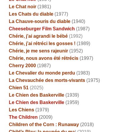
Le Chat noir
(1981)
Les Chats du diable
(1977)
La Chauve-souris du diable
(1940)
Cheeseburger Film Sandwich
(1987)
Chérie, j’ai agrandi le bébé
(1992)
Chérie, j’ai rétréci les gosses !
(1989)
Chérie, je me sens rajeunir
(1952)
Chérie, nous avons été rétrécis
(1997)
Cherry 2000
(1987)
Le Chevalier du monde perdu
(1983)
La Chevauchée des morts-vivants
(1975)
Chien 51
(2025)
Le Chien des Baskerville
(1939)
Le Chien des Baskerville
(1959)
Les Chiens
(1979)
The Children
(2009)
Children of the Corn : Runaway
(2018)
Child’s Play: la poupée du ma
l
(2019)